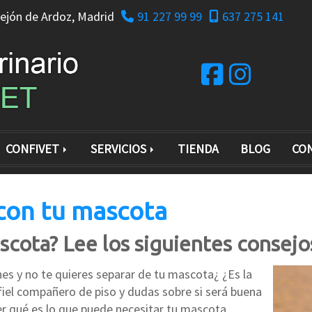
ejón de Ardoz,
Madrid
91 227 99 99
637 275 141
CONFIVET
SERVICIOS
TIENDA
BLOG
CO
 con tu mascota
scota? Lee los siguientes consejo
nes y no te quieres separar de tu mascota¿ ¿Es la
fiel compañero de piso y dudas sobre si será buena
er qué es lo que puede necesitar tu mascota