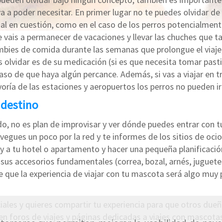
va a poder necesitar. En primer lugar no te puedes olvidar d
al en cuestión, como en el caso de los perros potencialment
ue vais a permanecer de vacaciones y llevar las chuches que 
mbies de comida durante las semanas que prolongue el viaje
s olvidar es de su medicación (si es que necesita tomar pastil
so de que haya algún percance. Además, si vas a viajar en tr
ría de las estaciones y aeropuertos los perros no pueden ir
l destino
do, no es plan de improvisar y ver dónde puedes entrar con 
vegues un poco por la red y te informes de los sitios de oci
 a tu hotel o apartamento y hacer una pequeña planificación 
e sus accesorios fundamentales (correa, bozal, arnés, juguet
 que la experiencia de viajar con tu mascota será algo muy p
ciales y quieres compartir tu experiencia para que otros du
 en foros de viajes y páginas dedicadas a viajes con masco