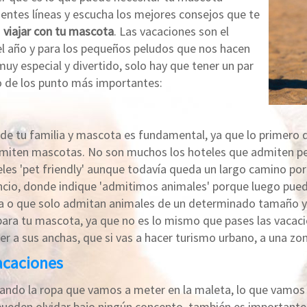
ientes líneas y escucha los mejores consejos que te
a
viajar con tu mascota
. Las vacaciones son el
 año y para los pequeños peludos que nos hacen
 especial y divertido, solo hay que tener un par
no de los punto más importantes:
 de tu familia y mascota es fundamental, ya que lo primero q
admiten mascotas. No son muchos los hoteles que admiten pe
s 'pet friendly' aunque todavía queda un largo camino por 
uncio, donde indique 'admitimos animales' porque luego pued
cia o que solo admitan animales de un determinado tamaño 
 para tu mascota, ya que no es lo mismo que pases las vacaci
 a sus anchas, que si vas a hacer turismo urbano, a una zona
vacaciones
sando la ropa que vamos a meter en la maleta, lo que vamos
 pueden olvidar bajo ningún concepto, también es importan