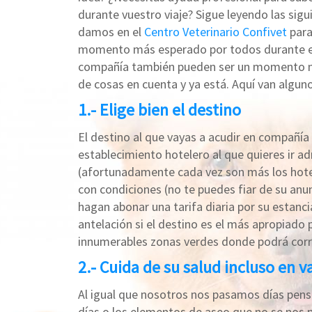
durante vuestro viaje? Sigue leyendo las sigu
damos en el
Centro Veterinario Confivet
par
momento más esperado por todos durante el
compañía también pueden ser un momento muy
de cosas en cuenta y ya está. Aquí van algu
1.- Elige bien el destino
El destino al que vayas a acudir en compañía
establecimiento hotelero al que quieres ir 
(afortunadamente cada vez son más los hotele
con condiciones (no te puedes fiar de su an
hagan abonar una tarifa diaria por su estan
antelación si el destino es el más apropiado
innumerables zonas verdes donde podrá correr
2.- Cuida de su salud incluso en 
Al igual que nosotros nos pasamos días pen
días o los elementos de aseo que no se nos