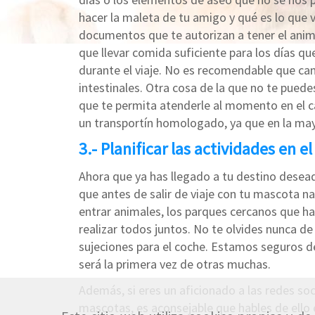
hacer la maleta de tu amigo y qué es lo que 
documentos que te autorizan a tener el anim
que llevar comida suficiente para los días q
durante el viaje. No es recomendable que ca
intestinales. Otra cosa de la que no te puede
que te permita atenderle al momento en el ca
un transportín homologado, ya que en la mayo
3.- Planificar las actividades en e
Ahora que ya has llegado a tu destino desea
que antes de salir de viaje con tu mascota na
entrar animales, los parques cercanos que hay
realizar todos juntos. No te olvides nunca d
sujeciones para el coche. Estamos seguros de
será la primera vez de otras muchas.
Además, si eres un aficionado a las redes so
mascotas, es aconsejable que hables de ello