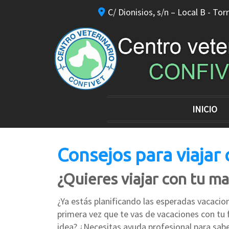
C/ Dionisios, s/n – Local B -
Torr
INICIO
Consejos para viajar
¿Quieres viajar con tu ma
¿Ya estás planificando las esperadas vacacio
primera vez que te vas de vacaciones con tu 
idea? ¿Necesitas ayuda profesional para sab